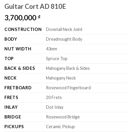
Guitar Cort AD 810E
3,700,000
₫
CONSTRUCTION
Dovetail Neck Joint
BODY
Dreadnought Body
NUT WIDTH
43mm
TOP
Spruce Top
BACK & SIDES
Mahogany Back & Sides
NECK
Mahogany Neck
FRETBOARD
Rosewood Fingerboard
FRETS
20 Frets
INLAY
Dot Inlay
BRIDGE
Rosewood Bridge
PICKUPS
Ceramic Pickup