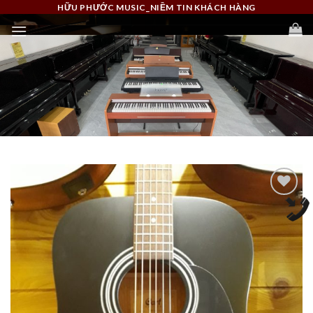
Skip
HỮU PHƯỚC MUSIC_NIỀM TIN KHÁCH HÀNG
to
content
Add to
Wishlist