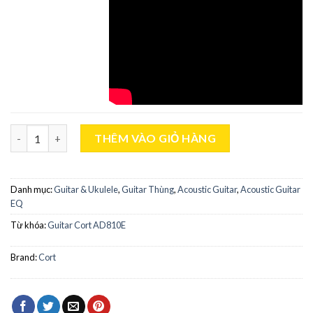
Guitar Cort AD 810E số lượng
THÊM VÀO GIỎ HÀNG
Danh mục:
Guitar & Ukulele
,
Guitar Thùng
,
Acoustic Guitar
,
Acoustic Guitar
EQ
Từ khóa:
Guitar Cort AD810E
Brand:
Cort