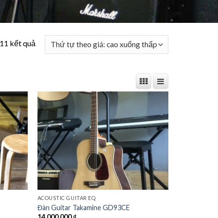
 11 kết quả
Add to
Add to
Wishlist
Wishlist
ACOUSTIC GUITAR EQ
Đàn Guitar Takamine GD93CE
14,000,000
₫