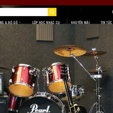
NG & BỘ GÕ
LỚP HỌC NHẠC CỤ
KHUYẾN MÃI
TIN TỨC