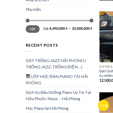
Phụ kiện
Giá
4,390,000 ₫
—
33,000,000 ₫
LỌC
RECENT POSTS
DẠY TRỐNG JAZZ HẢI PHÒNG (
TRỐNG JAZZ, TRỐNG ĐIỆN…)
GUITAR &
Đàn Gui
tự nhiên
LỚP HỌC ĐÀN PIANO TẠI HẢI
12,500,
PHÒNG
Dịch Vụ Bảo Dưỡng Piano Uy Tín Tại
Hữu Phước Music – Hải Phòng
-11%
Học Piano tại Hải Phòng