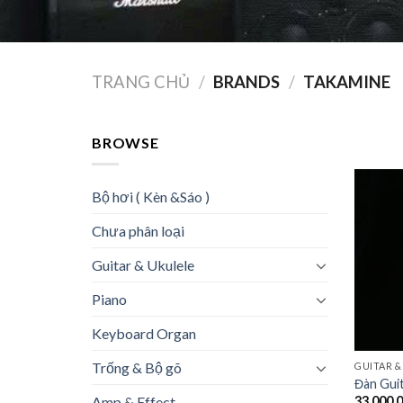
TRANG CHỦ
/
BRANDS
/
TAKAMINE
BROWSE
Bộ hơi ( Kèn &Sáo )
Chưa phân loại
Guitar & Ukulele
Piano
Keyboard Organ
Trống & Bộ gõ
GUITAR &
Đàn Gui
33,000,
Amp & Effect