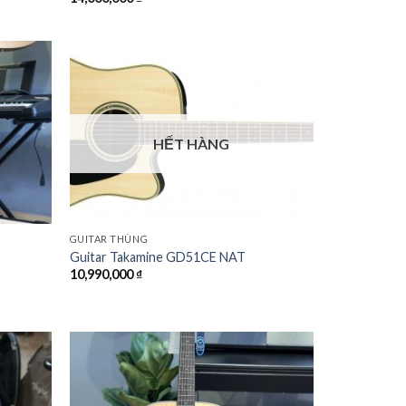
Add to
Add to
Wishlist
Wishlist
HẾT HÀNG
GUITAR THÙNG
Guitar Takamine GD51CE NAT
10,990,000
₫
Add to
Add to
Wishlist
Wishlist