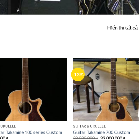
Hiển thị tất cả
-13%
Add to
Wishlist
 UKULELE
GUITAR & UKULELE
tar Takamine 100 series Custom
Guitar Takamine 700 Custom
000
₫
38,000,000
₫
33,000,000
₫