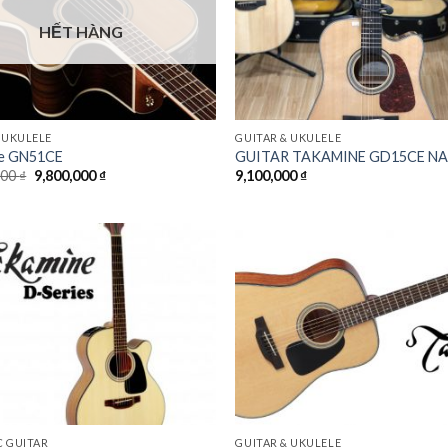
HẾT HÀNG
 UKULELE
GUITAR & UKULELE
ne GN51CE
GUITAR TAKAMINE GD15CE N
000
₫
9,800,000
₫
9,100,000
₫
Add to
Wishlist
C GUITAR
GUITAR & UKULELE