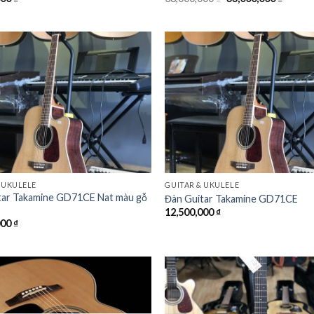
Add to
Wishlist
 UKULELE
GUITAR & UKULELE
tar Takamine GD71CE Nat màu gỗ
Đàn Guitar Takamine GD71CE
12,500,000
₫
000
₫
Add to
Wishlist