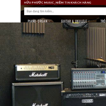
Skip
HỮU PHƯỚC MUSIC_NIỀM TIN KHÁCH HÀNG
to
Tìm
kiếm:
content
PIANO- ORGAN
GUITAR & UKULELE
TRỐ