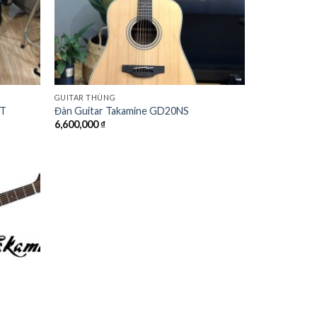
GUITAR THÙNG
AT
Đàn Guitar Takamine GD20NS
6,600,000
₫
Add to
Wishlist