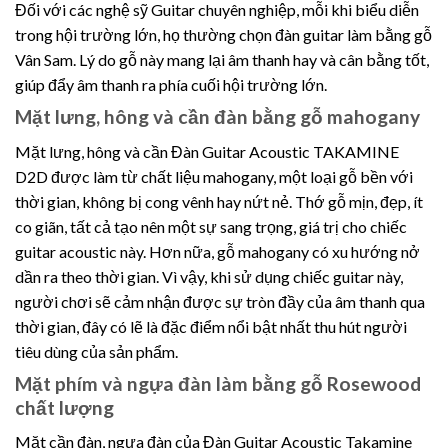
Đối với các nghệ sỹ Guitar chuyên nghiệp, mỗi khi biểu diễn
trong hội trường lớn, họ thường chọn đàn guitar làm bằng gỗ
Vân Sam. Lý do gỗ này mang lại âm thanh hay và cân bằng tốt,
giúp đẩy âm thanh ra phía cuối hội trường lớn.
Mặt lưng, hông và cần đàn bằng gỗ mahogany
Mặt lưng, hông và cần Đàn Guitar Acoustic TAKAMINE
D2D được làm từ chất liệu mahogany, một loại gỗ bền với
thời gian, không bị cong vênh hay nứt nẻ. Thớ gỗ mịn, đẹp, ít
co giãn, tất cả tạo nên một sự sang trọng, giá trị cho chiếc
guitar acoustic này. Hơn nữa, gỗ mahogany có xu hướng nở
dần ra theo thời gian. Vì vậy, khi sử dụng chiếc guitar này,
người chơi sẽ cảm nhận được sự tròn đầy của âm thanh qua
thời gian, đây có lẽ là đặc điểm nổi bật nhất thu hút người
tiêu dùng của sản phẩm.
Mặt phím và ngựa đàn làm bằng gỗ Rosewood
chất lượng
Mặt cần đàn, ngựa đàn của Đàn Guitar Acoustic Takamine