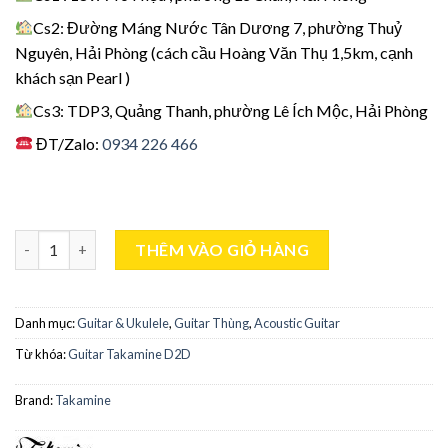
Cs2: Đường Máng Nước Tân Dương 7, phường Thuỷ
Nguyên, Hải Phòng (cách cầu Hoàng Văn Thụ 1,5km, cạnh
khách sạn Pearl )
Cs3: TDP3, Quảng Thanh, phường Lê Ích Mộc, Hải Phòng
ĐT/Zalo:
0934 226 466
Guitar Takamine D2D số lượng
THÊM VÀO GIỎ HÀNG
Danh mục:
Guitar & Ukulele
,
Guitar Thùng
,
Acoustic Guitar
Từ khóa:
Guitar Takamine D2D
Brand:
Takamine