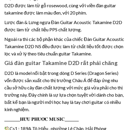
D2D được làm từ gỗ rosewood, cùng với viền đàn guitar
takamine được làm màu đen, với 20 phím.
Lược đàn & Lưng ngựa Đàn Guitar Acoustic Takamine D2D
được làm từ chất liệu PPS chất lượng.
Ngoài ra thì các bộ phận khác của chiếc Đàn Guitar Acoustic
Takamine D2D NS đều được làm từ chất liệu tốt được chọn
lọc và xử lý theo tiêu chuẩn guitar Takamine.
Giá đàn guitar Takamine D2D rất phải chăng
D2D là model nổi bật trong dòng D Series (Dragon Series)
vốn được sản xuất cho thị trường Châu Á để đáp ứng nhu
cầu sở hữu cây đàn chất lượng với mức giá vừa phải cho thị
trường này. Đây chính là sự lựa chọn tuyệt vời dành cho bạn,
bất kể bạn là người mới học hay là tay chơi guitar có nhiều
kinh nghiệm.
_________𝐇𝐔̛̃𝐔 𝐏𝐇𝐔̛𝐎̛́𝐂 𝐌𝐔𝐒𝐈𝐂________
Cs1 : 189A Tô Hiệu , phường Lê Chân, Hải Phòng