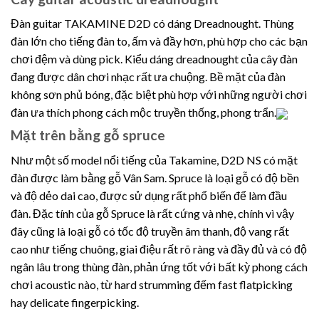
Đàn guitar TAKAMINE D2D có dáng Dreadnought. Thùng
đàn lớn cho tiếng đàn to, ấm và đầy hơn, phù hợp cho các bạn
chơi đệm và dùng pick. Kiểu dáng dreadnought của cây đàn
đang được dân chơi nhạc rất ưa chuộng. Bề mặt của đàn
không sơn phủ bóng, đặc biệt phù hợp với những người chơi
đàn ưa thích phong cách mộc truyền thống, phong trẩn.
Mặt trên bằng gỗ spruce
Như một số model nổi tiếng của Takamine, D2D NS có mặt
đàn được làm bằng gỗ Vân Sam. Spruce là loại gỗ có độ bền
và độ dẻo dai cao, được sử dụng rất phổ biến để làm đầu
đàn. Đặc tính của gỗ Spruce là rất cứng và nhẹ, chính vì vậy
đây cũng là loại gỗ có tốc độ truyền âm thanh, độ vang rất
cao như tiếng chuông, giai điệu rất rõ ràng và đầy đủ và có độ
ngân lâu trong thùng đàn, phản ứng tốt với bất kỳ phong cách
chơi acoustic nào, từ hard strumming đếm fast flatpicking
hay delicate fingerpicking.