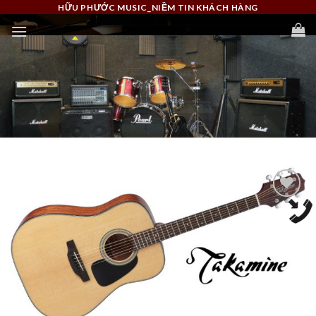
Skip
HỮU PHƯỚC MUSIC_NIỀM TIN KHÁCH HÀNG
to
content
Add to
Wishlist