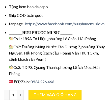
Tặng kèm bao da,capo
Ship COD toàn quốc
fanpage :
https://www.facebook.com/huuphuocmusic.vn
_________𝐇𝐔̛̃𝐔 𝐏𝐇𝐔̛𝐎̛́𝐂 𝐌𝐔𝐒𝐈𝐂________
Cs1 : 189A Tô Hiệu , phường Lê Chân, Hải Phòng
Cs2: Đường Máng Nước Tân Dương 7, phường Thuỷ
Nguyên, Hải Phòng (cách cầu Hoàng Văn Thụ 1,5km,
cạnh khách sạn Pearl )
Cs3: TDP3, Quảng Thanh, phường Lê Ích Mộc, Hải
Phòng
ĐT/Zalo:
0934 226 466
Đàn Guitar Cate QM 701 số lượng
THÊM VÀO GIỎ HÀNG