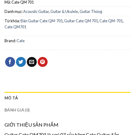
Mã:
Cate QM 701
Danh mục:
Acoustic Guitar
,
Guitar & Ukulele
,
Guitar Thùng
Từ khóa:
Đàn Guitar Cate QM-701
,
Guitar Cate QM 701
,
Cate QM-701
,
Cate QM701
Brand:
Cate
MÔ TẢ
ĐÁNH GIÁ (0)
GIỚI THIỆU SẢN PHẨM
Guitar Cate QM701 là seri 07 của hãng Cate Guitar. Sản