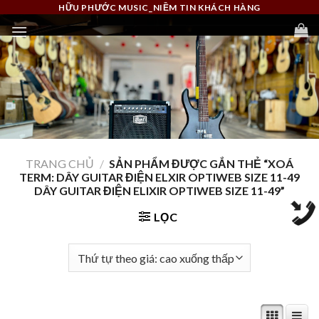
Skip
HỮU PHƯỚC MUSIC_NIỀM TIN KHÁCH HÀNG
to
content
TRANG CHỦ
/
SẢN PHẨM ĐƯỢC GẮN THẺ “XOÁ
TERM: DÂY GUITAR ĐIỆN ELXIR OPTIWEB SIZE 11-49
DÂY GUITAR ĐIỆN ELIXIR OPTIWEB SIZE 11-49”
LỌC