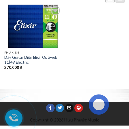
Add to
Wishlist
PHỤ KIỆN
Dây Guitar Điện Elixir Optiweb
11|49 Electric
270,000
₫
Music for life!
Copyright © 2026
Hữu Phước Music