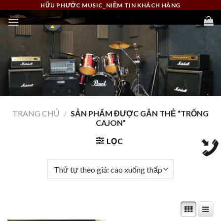
Skip
HỮU PHƯỚC MUSIC_NIỀM TIN KHÁCH HÀNG
to
content
TRANG CHỦ
/
SẢN PHẨM ĐƯỢC GẮN THẺ “TRỐNG
CAJON”
LỌC