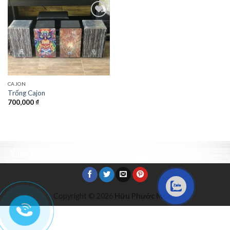
Add to
Wishlist
CAJON
Trống Cajon
700,000
₫
Music for life!
Copyright © 2026
Hữu Phước Music