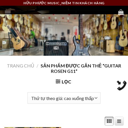
Skip
HỮU PHƯỚC MUSIC_NIỀM TIN KHÁCH HÀNG
to
content
TRANG CHỦ
/
SẢN PHẨM ĐƯỢC GẮN THẺ “GUITAR
ROSEN G11”
LỌC