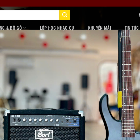
NG & BỘ GÕ
LỚP HỌC NHẠC CỤ
KHUYẾN MÃI
TIN TỨC