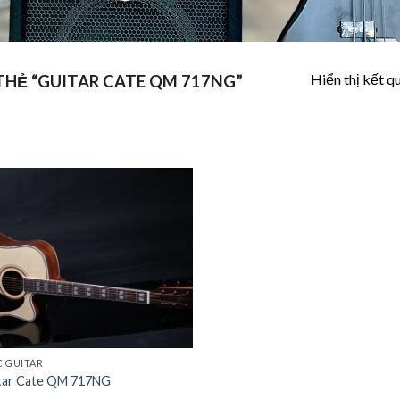
Hiển thị kết q
HẺ “GUITAR CATE QM 717NG”
Add to
Wishlist
C GUITAR
tar Cate QM 717NG