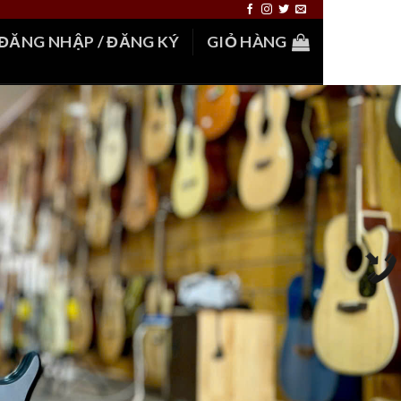
ĐĂNG NHẬP / ĐĂNG KÝ
GIỎ HÀNG