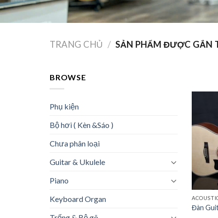
TRANG CHỦ
/
SẢN PHẨM ĐƯỢC GẮN T
BROWSE
Phụ kiện
Bộ hơi ( Kèn &Sáo )
Chưa phân loại
Guitar & Ukulele
Piano
Keyboard Organ
ACOUSTI
Đàn Gui
Trống & Bộ gõ