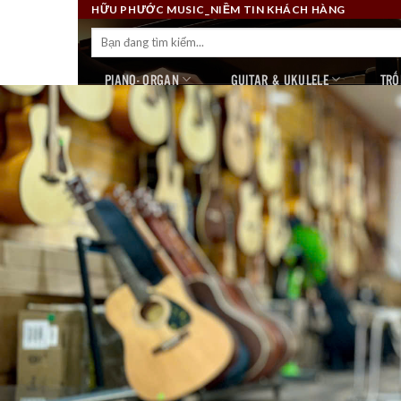
Skip
HỮU PHƯỚC MUSIC_NIỀM TIN KHÁCH HÀNG
to
Tìm
kiếm:
content
PIANO- ORGAN
GUITAR & UKULELE
TRỐ