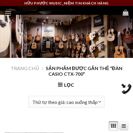
Skip
HỮU PHƯỚC MUSIC_NIỀM TIN KHÁCH HÀNG
to
content
TRANG CHỦ
/
SẢN PHẨM ĐƯỢC GẮN THẺ “ĐÀN
CASIO CTX-700”
LỌC