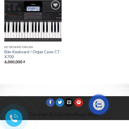
Add to
Wishlist
KEYBOARD ORGAN
Đàn Keyboard / Organ Casio CT-
X700
6,000,000
₫
Music for life!
Copyright © 2026
Hữu Phước Music