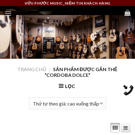
Skip
HỮU PHƯỚC MUSIC_NIỀM TIN KHÁCH HÀNG
to
content
TRANG CHỦ
/
SẢN PHẨM ĐƯỢC GẮN THẺ
“CORDOBA DOLCE”
LỌC