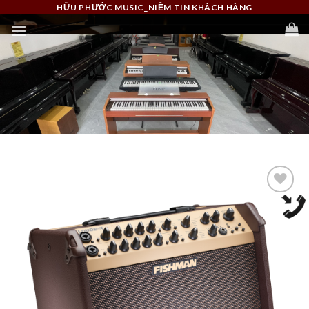
Skip
HỮU PHƯỚC MUSIC_NIỀM TIN KHÁCH HÀNG
to
content
Add to
Wishlist