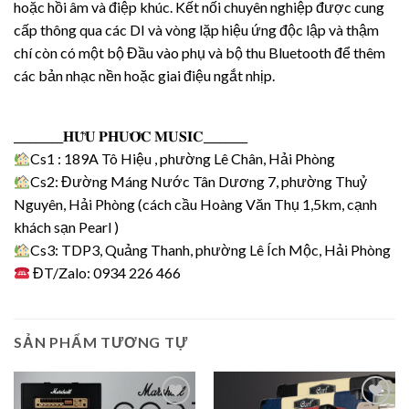
hoặc hồi âm và điệp khúc. Kết nối chuyên nghiệp được cung
cấp thông qua các DI và vòng lặp hiệu ứng độc lập và thậm
chí còn có một bộ Đầu vào phụ và bộ thu Bluetooth để thêm
các bản nhạc nền hoặc giai điệu ngắt nhịp.
_________𝐇𝐔̛̃𝐔 𝐏𝐇𝐔̛𝐎̛́𝐂 𝐌𝐔𝐒𝐈𝐂________
Cs1 : 189A Tô Hiệu , phường Lê Chân, Hải Phòng
Cs2: Đường Máng Nước Tân Dương 7, phường Thuỷ
Nguyên, Hải Phòng (cách cầu Hoàng Văn Thụ 1,5km, cạnh
khách sạn Pearl )
Cs3: TDP3, Quảng Thanh, phường Lê Ích Mộc, Hải Phòng
ĐT/Zalo: 0934 226 466
SẢN PHẨM TƯƠNG TỰ