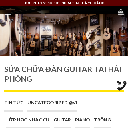
Skip
HỮU PHƯỚC MUSIC_NIỀM TIN KHÁCH HÀNG
to
content
SỬA CHỮA ĐÀN GUITAR TẠI HẢI
PHÒNG
TIN TỨC
UNCATEGORIZED @VI
LỚP HỌC NHẠC CỤ
GUITAR
PIANO
TRỐNG