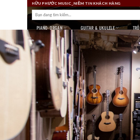
Skip
HỮU PHƯỚC MUSIC_NIỀM TIN KHÁCH HÀNG
to
Tìm
kiếm:
content
PIANO- ORGAN
GUITAR & UKULELE
TRỐ