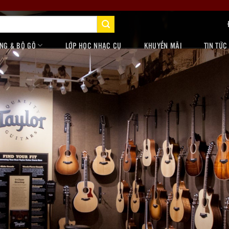
NG & BỘ GÕ
LỚP HỌC NHẠC CỤ
KHUYẾN MÃI
TIN TỨC