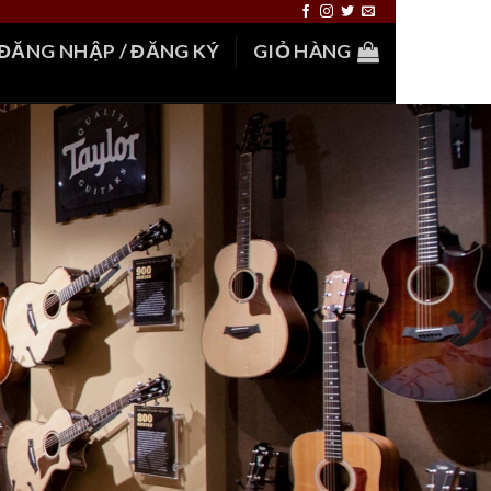
ĐĂNG NHẬP / ĐĂNG KÝ
GIỎ HÀNG