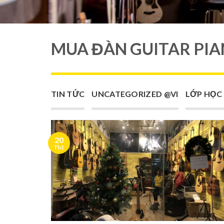
MUA ĐÀN GUITAR PI
TIN TỨC
UNCATEGORIZED @VI
LỚP HỌC
20
Th1