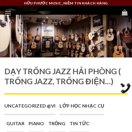
Skip
HỮU PHƯỚC MUSIC_NIỀM TIN KHÁCH HÀNG
to
content
DẠY TRỐNG JAZZ HẢI PHÒNG (
TRỐNG JAZZ, TRỐNG ĐIỆN…)
UNCATEGORIZED @VI
LỚP HỌC NHẠC CỤ
GUITAR
PIANO
TRỐNG
TIN TỨC