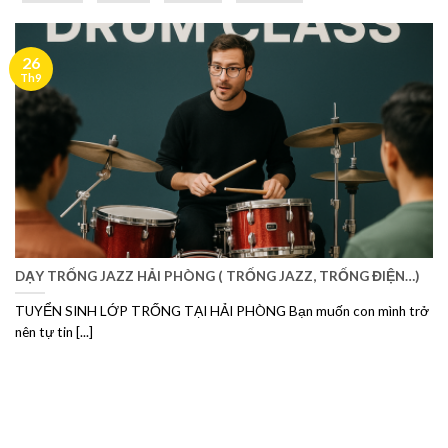
26
Th9
DẠY TRỐNG JAZZ HẢI PHÒNG ( TRỐNG JAZZ, TRỐNG ĐIỆN…)
TUYỂN SINH LỚP TRỐNG TẠI HẢI PHÒNG Bạn muốn con mình trở
nên tự tin [...]